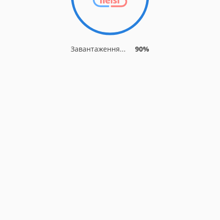
Завантаження...
90%