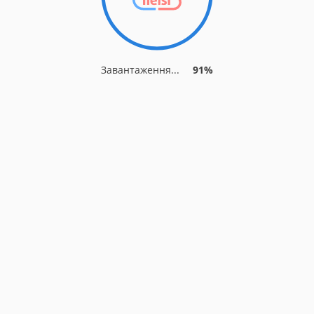
Завантаження...
91%