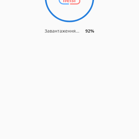
Завантаження...
92%