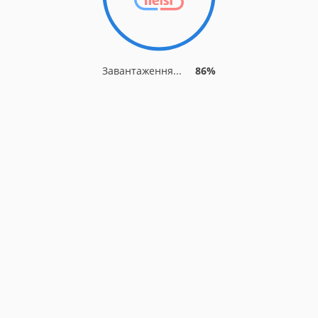
Завантаження...
89%