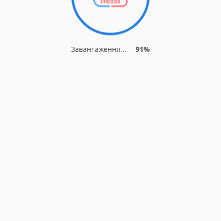
Завантаження...
91%