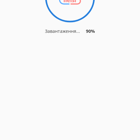
Завантаження...
90%