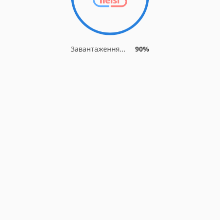
Завантаження...
90%