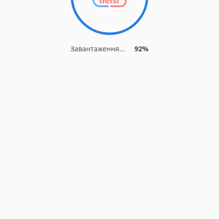
Завантаження...
92%