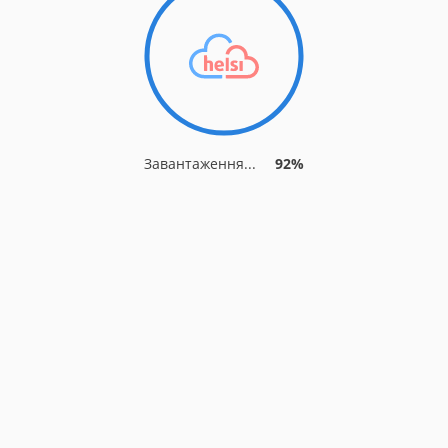
Завантаження...
92%