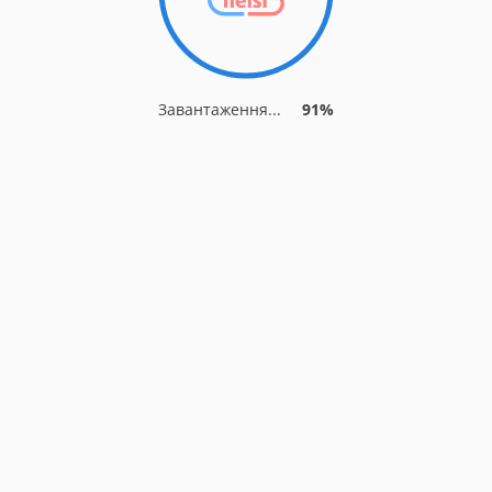
Завантаження...
91%