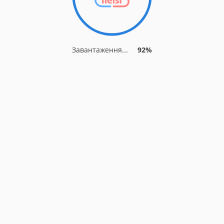
Завантаження...
92%