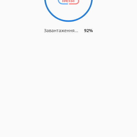
Завантаження...
92%