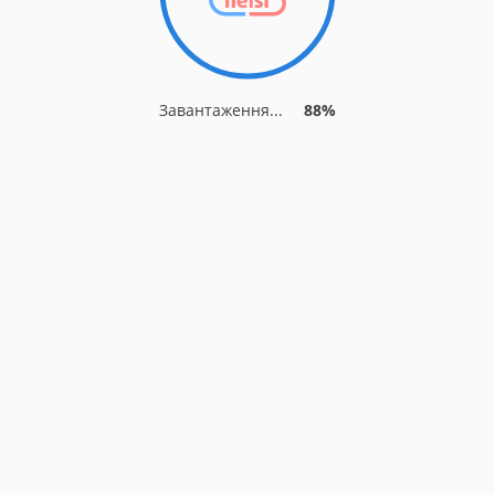
Завантаження...
88%