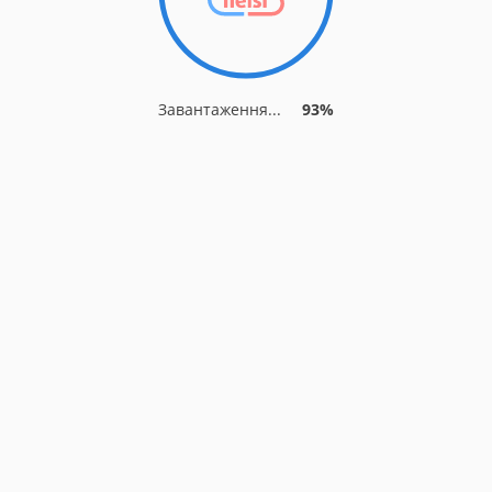
Завантаження...
93%