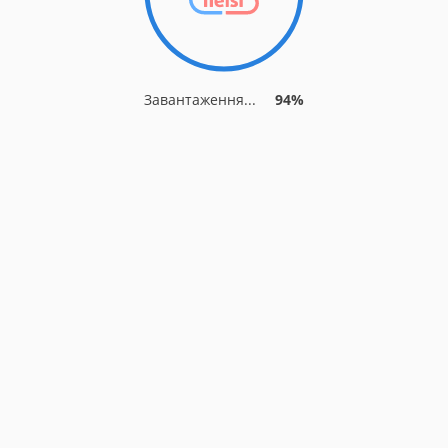
Завантаження...
94%