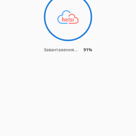
Завантаження...
91%