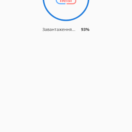
Завантаження...
93%