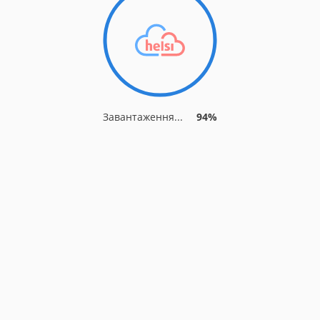
Завантаження...
94%