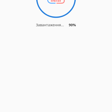
Завантаження...
90%