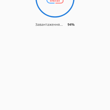
Завантаження...
94%