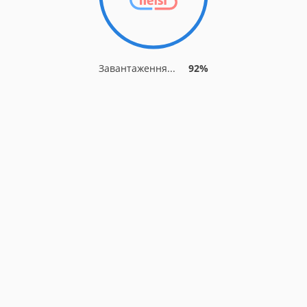
Завантаження...
92%