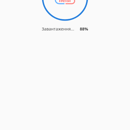
Завантаження...
88%