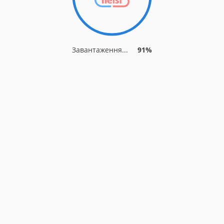
Завантаження...
91%