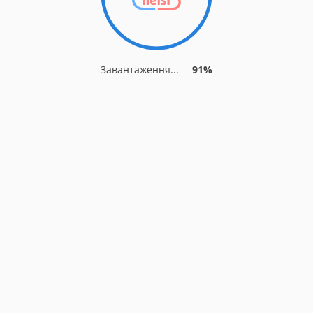
Завантаження...
91%