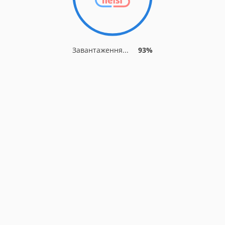
Завантаження...
93%