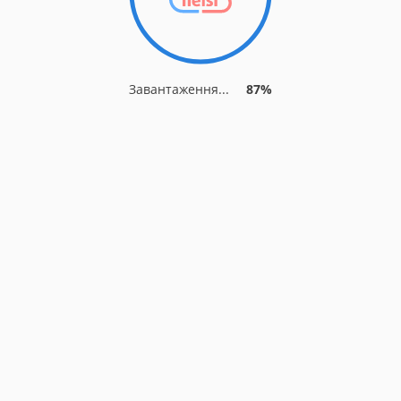
Завантаження...
90%