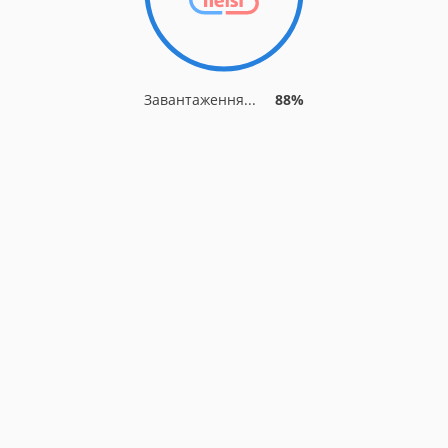
Завантаження...
88%