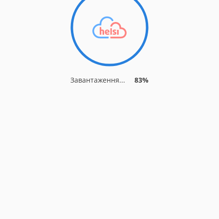
Завантаження...
90%