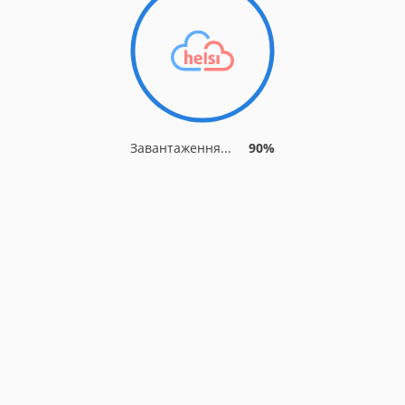
Завантаження...
90%