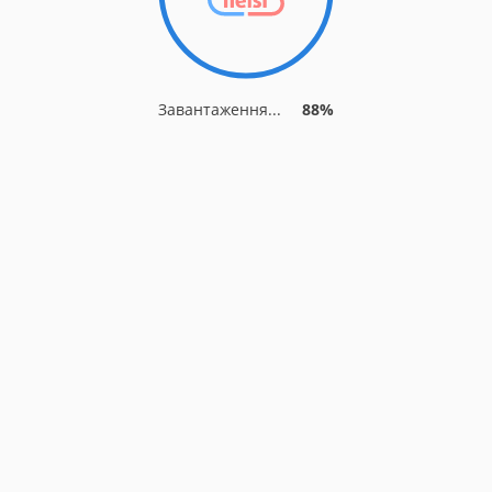
Завантаження...
88%