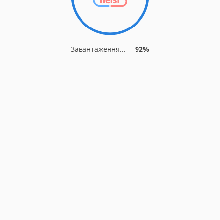
Завантаження...
92%