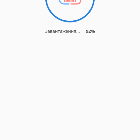
Завантаження...
92%