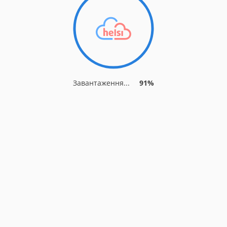
Завантаження...
91%