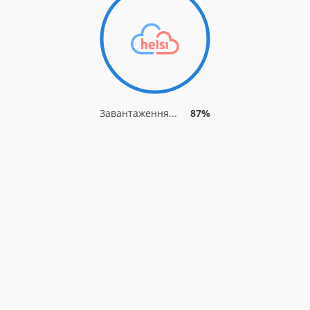
Завантаження...
94%