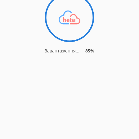
Завантаження...
89%