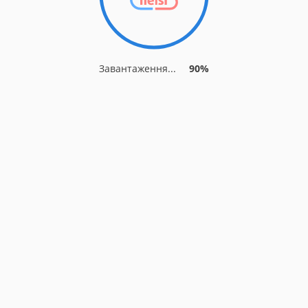
Завантаження...
90%