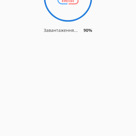
Завантаження...
90%