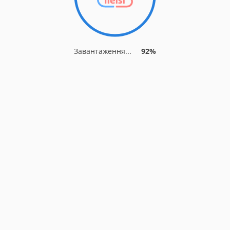
Завантаження...
92%