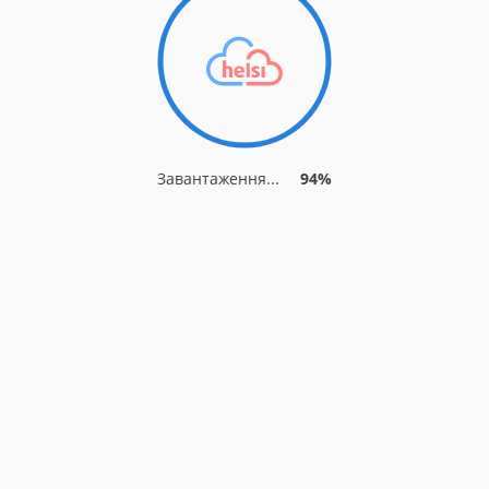
Завантаження...
94%