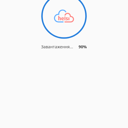
Завантаження...
90%