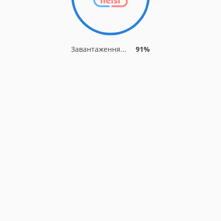
Завантаження...
91%