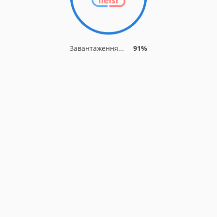
Завантаження...
91%