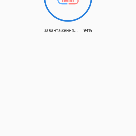
Завантаження...
94%