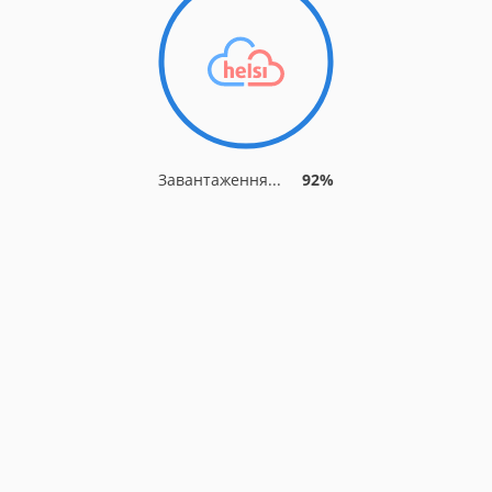
Завантаження...
92%