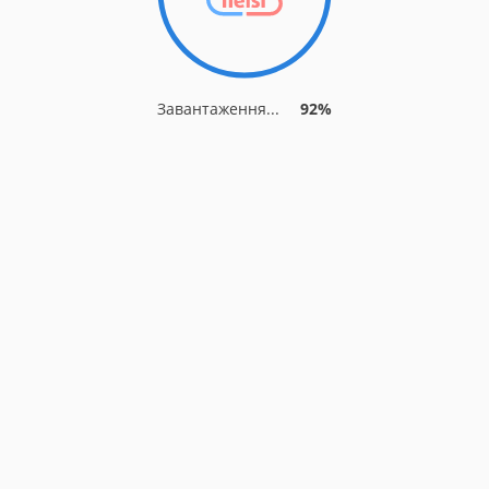
Завантаження...
92%