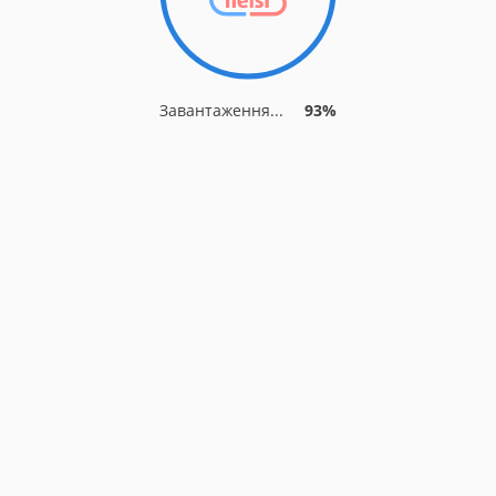
Завантаження...
93%