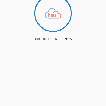
Завантаження...
91%