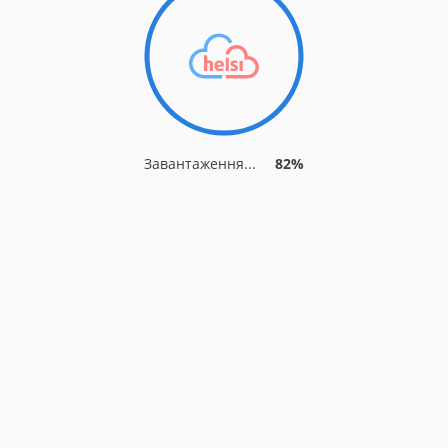
Завантаження...
86%