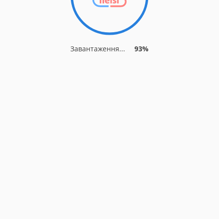
Завантаження...
93%