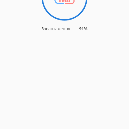
Завантаження...
91%